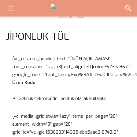
JIPONLUK TÜL
[vc_custom_heading text=”ÜRÜN AÇIKLAMASI”
font_container=”tag:h3|text_align:left|color:%23ea967c”
google_fonts=”font_family:Exo%3A100%2C100italic%2
Ürün Kodu:
Gelinlik sektöründe jiponluk olarak kullanılır.
[vc_media_grid style=”lazy” items_per_page=”20″
element_width=”3″ gap=”20″
grid_id=”vc_gid:1536233114605-dbb5aed3-8748-3″