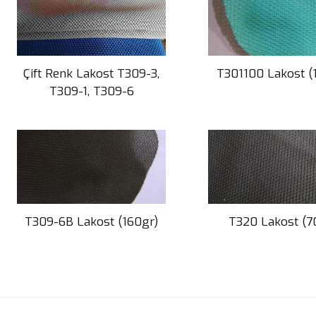
Çift Renk Lakost T309-3,
T301100 Lakost (
T309-1, T309-6
T309-6B Lakost (160gr)
T320 Lakost (7