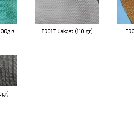
100gr)
T301T Lakost (110 gr)
T30
0gr)