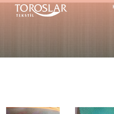
Toroslar
Tekstil
|
Kumaş
Üretiminde
Tecrübe